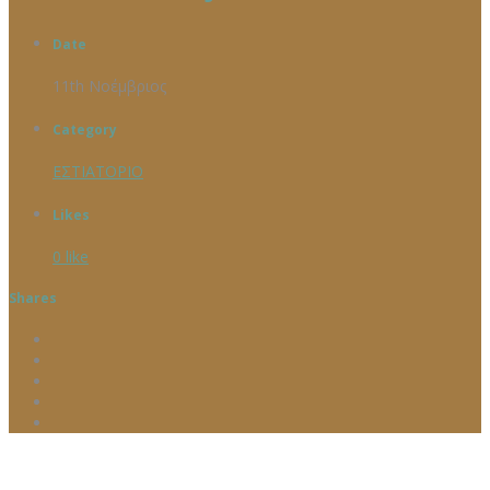
Date
11th Νοέμβριος
Category
ΕΣΤΙΑΤΟΡΙΟ
Likes
0
like
Shares