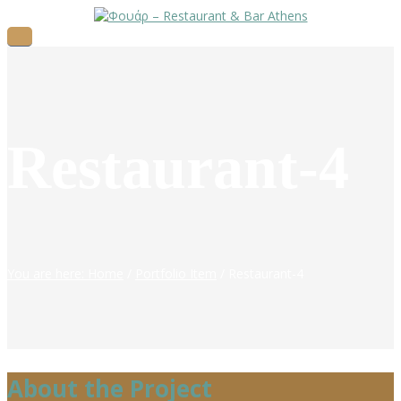
Restaurant-4
You are here: Home
/
Portfolio Item
/
Restaurant-4
About the Project