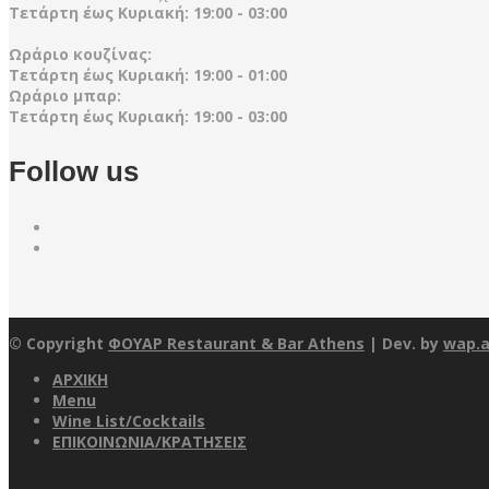
Τετάρτη έως Κυριακή: 19:00 - 03:00
Ωράριο κουζίνας:
Τετάρτη έως Κυριακή: 19:00 - 01:00
Ωράριο μπαρ:
Τετάρτη έως Κυριακή: 19:00 - 03:00
Follow us
© Copyright
ΦΟΥΑΡ Restaurant & Bar Athens
| Dev. by
wap.
ΑΡΧΙΚΗ
Menu
Wine List/Cocktails
ΕΠΙΚΟΙΝΩΝΙΑ/ΚΡΑΤΗΣΕΙΣ